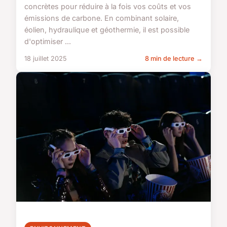
concrètes pour réduire à la fois vos coûts et vos
émissions de carbone. En combinant solaire,
éolien, hydraulique et géothermie, il est possible
d'optimiser ...
18 juillet 2025
8 min de lecture →