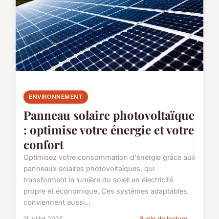
ENVIRONNEMENT
Panneau solaire photovoltaïque
: optimise votre énergie et votre
confort
Optimisez votre consommation d'énergie grâce aux
panneaux solaires photovoltaïques, qui
transforment la lumière du soleil en électricité
propre et économique. Ces systèmes adaptables
conviennent aussi...
11 juillet 2025
8 min de lecture →