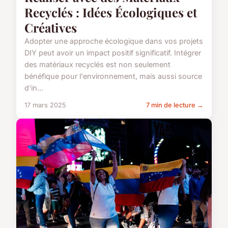
Recyclés : Idées Écologiques et
Créatives
Adopter une approche écologique dans vos projets
DIY peut avoir un impact positif significatif. Intégrer
des matériaux recyclés est non seulement
bénéfique pour l'environnement, mais aussi source
d'in...
17 mars 2025
7 min de lecture →