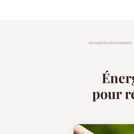
Accueil
›
Environnement
Énerg
pour r