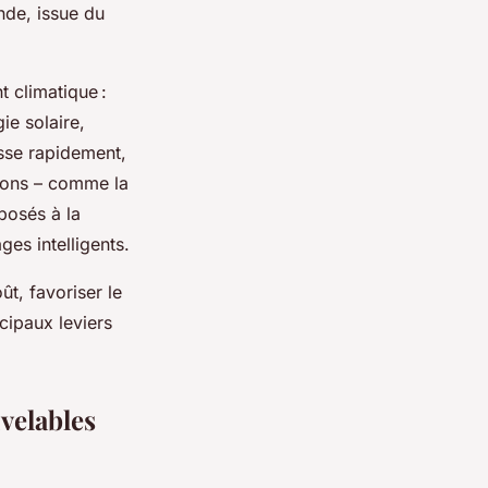
nde, issue du
t climatique :
ie solaire,
sse rapidement,
tions – comme la
posés à la
ges intelligents.
ût, favoriser le
cipaux leviers
velables