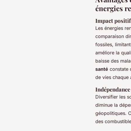
énergies r
Impact positif
Les énergies ren
comparaison dir
fossiles, limita
améliore la qual
baisse des malad
santé
constate q
de vies chaque 
Indépendance 
Diversifier les 
diminue la dépen
géopolitiques. C
des combustibles