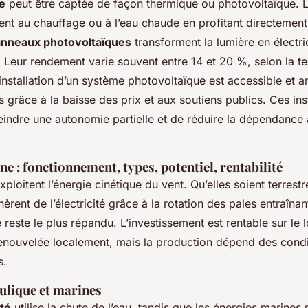
re
peut être captée de façon thermique ou photovoltaïque. 
nt au chauffage ou à l’eau chaude en profitant directement
nneaux photovoltaïques
transforment la lumière en électrici
. Leur rendement varie souvent entre 14 et 20 %, selon la t
installation d’un système photovoltaïque est accessible et a
 grâce à la baisse des prix et aux soutiens publics. Ces inst
teindre une autonomie partielle et de réduire la dépendance
ne : fonctionnement, types, potentiel, rentabilité
xploitent l’énergie cinétique du vent. Qu’elles soient terrestr
nèrent de l’électricité grâce à la rotation des pales entraîna
re reste le plus répandu. L’investissement est rentable sur le
renouvelée localement, mais la production dépend des condi
s.
ulique et marines
ité
utilise la chute de l’eau, tandis que les énergies marines 