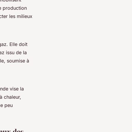
e production
ter les milieux
az. Elle doit
az issu de la
le, soumise à
nde vise la
à chaleur,
ce peu
aux des