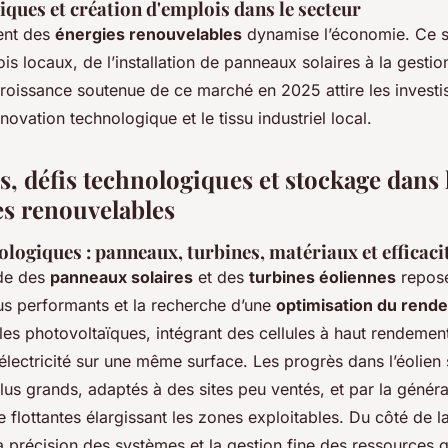
ques et création d'emplois dans le secteur
ent des
énergies renouvelables
dynamise l’économie. Ce s
 locaux, de l’installation de panneaux solaires à la gesti
 croissance soutenue de ce marché en 2025 attire les investi
novation technologique et le tissu industriel local.
, défis technologiques et stockage dans 
es renouvelables
logiques : panneaux, turbines, matériaux et efficaci
ide des
panneaux solaires
et des
turbines éoliennes
repose 
us performants et la recherche d’une
optimisation du rend
s photovoltaïques, intégrant des cellules à haut rendement
électricité sur une même surface. Les progrès dans l’éolien 
lus grands, adaptés à des sites peu ventés, et par la généra
e flottantes élargissant les zones exploitables. Du côté de 
a précision des systèmes et la gestion fine des ressources g