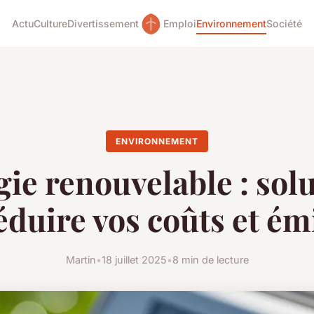
Actu
Culture
Divertissement
Emploi
Environnement
Société
ENVIRONNEMENT
ie renouvelable : sol
éduire vos coûts et ém
Martin
•
18 juillet 2025
•
8 min de lecture