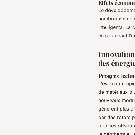
Effets économi
Le développem
nombreux emplois
intelligents. La
en soutenant l’in
Innovations
des énergi
Progrès techno
L'évolution rap
de matériaux pl
nouveaux module
génèrent plus d’
par des rotors p
turbines offshor
la géothermie, l