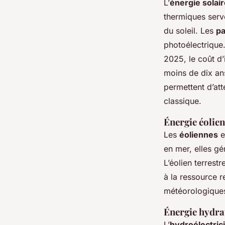
L’
énergie solai
thermiques serve
du soleil. Les
pa
photoélectrique
2025, le coût d’
moins de dix ans
permettent d’at
classique.
Énergie éolien
Les
éoliennes
e
en mer, elles gé
L’éolien terrest
à la ressource 
météorologique
Énergie hydra
L’
hydroélectric