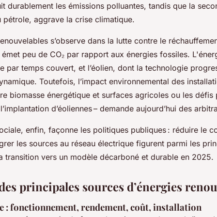
it durablement les émissions polluantes, tandis que la seco
pétrole, aggrave la crise climatique.
renouvelables s’observe dans la lutte contre le réchauffemen
n émet peu de CO₂ par rapport aux énergies fossiles. L'énerg
par temps couvert, et l’éolien, dont la technologie progre
 dynamique. Toutefois, l’impact environnemental des installa
re biomasse énergétique et surfaces agricoles ou les défis 
 l’implantation d’éoliennes – demande aujourd’hui des arbitra
ociale, enfin, façonne les politiques publiques : réduire le co
grer les sources au réseau électrique figurent parmi les prin
la transition vers un modèle décarboné et durable en 2025.
es principales sources d’énergies renou
e : fonctionnement, rendement, coût, installation