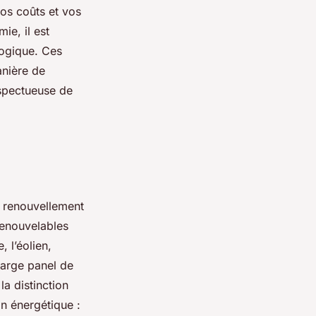
vos coûts et vos
ie, il est
logique. Ces
anière de
espectueuse de
e renouvellement
renouvelables
, l’éolien,
large panel de
a distinction
on énergétique :