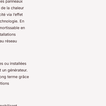
Les panneaux
 de la chaleur
té via l’effet
echnologie. En
mortissable en
allations
 au réseau
es ou installées
nt un générateur.
 long terme grâce
tions
mobilisent