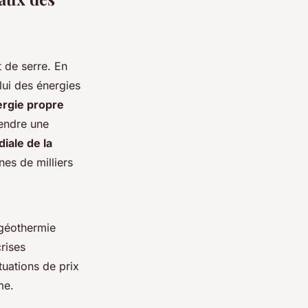
 de serre. En
lui des énergies
rgie propre
gendre une
iale de la
es de milliers
a géothermie
rises
tuations de prix
me.